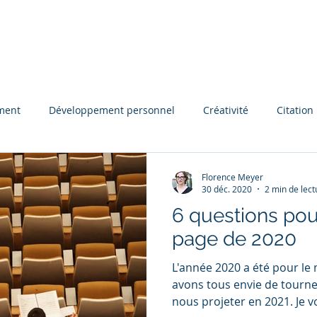
cueil
À propos
Blog
Coaching
ment
Développement personnel
Créativité
Citation
on
Coaching
Florence Meyer
30 déc. 2020
2 min de lect
6 questions pou
page de 2020
L'année 2020 a été pour le 
avons tous envie de tourne
nous projeter en 2021. Je vo