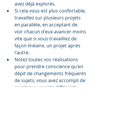
avez déjà explorés.
Si cela vous est plus confortable, 
travaillez sur plusieurs projets 
en parallèle, en acceptant de 
voir chacun d'eux avancer moins 
vite que si vous travailliez de 
façon linéaire, un projet après 
l'autre.
Notez toutes vos réalisations 
pour prendre conscience qu'en 
dépit de changements fréquents 
de sujets, vous avez accompli de 
nombreux projets différents.
Faites aussi une liste des projets 
que vous n'avez pas achevés 
(oui, ça peut arriver !) mais que 
vous seriez susceptibles de 
relancer un jour. Gardez-les près 
de vous, tenez-vous prêt à les 