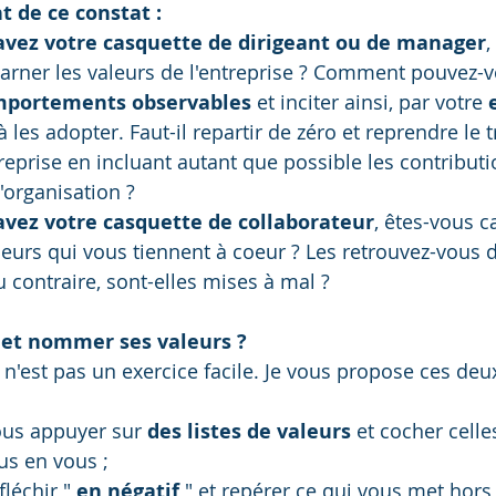
t de ce constat :
avez votre casquette de dirigeant ou de manager
,
arner les valeurs de l'entreprise ? Comment pouvez-v
portements observables
 et inciter ainsi, par votre 
 les adopter. Faut-il repartir de zéro et reprendre le tr
treprise en incluant autant que possible les contributi
l'organisation ?
avez votre casquette de collaborateur
, êtes-vous c
urs qui vous tiennent à coeur ? Les retrouvez-vous d
u contraire, sont-elles mises à mal ? 
et nommer ses valeurs ?
 n'est pas un exercice facile. Je vous propose ces de
us appuyer sur 
des listes de valeurs
 et cocher celle
us en vous ;
léchir " 
en négatif 
" et repérer ce qui vous met hors 