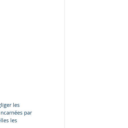
liger les 
 incarnées par 
les les 