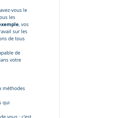
 avez-vous le 
ous les 
exemple
, vos 
avail sur les 
ons de tous 
apable de 
ans votre 
ux méthodes 
s qui 
de vous : c'est 