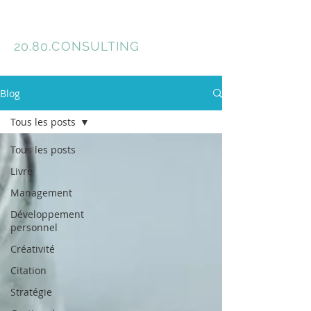
Florence Meyer
20.80.
CONSULTING
Blog
Tous les posts
Tous les posts
Livre
Management
Développement
personnel
Créativité
Citation
Stratégie