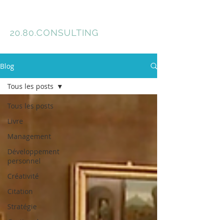
Florence Meyer
20.80.
CONSULTING
Blog
Tous les posts
Tous les posts
Livre
Management
Développement
personnel
Créativité
Citation
Stratégie