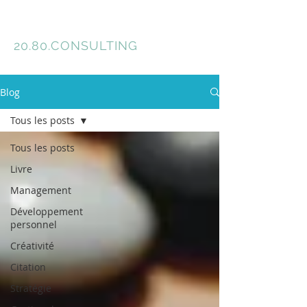
Florence Meyer
20.80.
CONSULTING
Blog
Tous les posts
Tous les posts
Livre
Management
Développement
personnel
Créativité
Citation
Stratégie