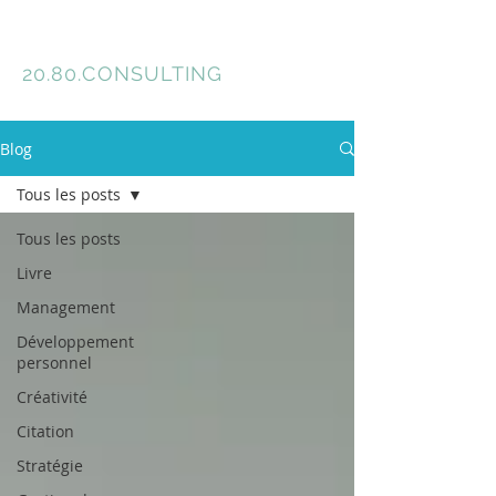
Florence Meyer
20.80.
CONSULTING
Blog
Tous les posts
Tous les posts
Livre
Management
Développement
personnel
Créativité
Citation
Stratégie