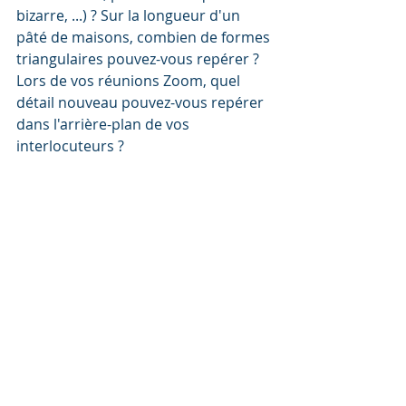
bizarre, ...) ? Sur la longueur d'un 
pâté de maisons, combien de formes 
triangulaires pouvez-vous repérer ? 
Lors de vos réunions Zoom, quel 
détail nouveau pouvez-vous repérer 
dans l'arrière-plan de vos 
interlocuteurs ?
Pendant le confinement, plusieurs 
créatifs se sont amusés à utiliser à la 
contrainte des déplacements d'1 
heure dans un rayon d'1 kilomètre 
pour explorer chaque rue de leur 
quartier et partager les photos de 
leurs découvertes insolites. 
En bref, 
entraînez-vous à chercher 
le détail, le truc différent, 
atypique, singulier, inattendu
. Cela 
vous sera de plus en plus facile et 