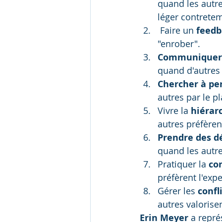
quand les autre
léger contretem
 Faire un 
feedb
"enrober".
Communiquer d
quand d'autres
Chercher à pe
autres par le pl
Vivre la 
hiérar
autres préfèren
Prendre des d
quand les autre
Pratiquer la 
co
préfèrent l'expe
Gérer les 
confl
autres valorisen
Erin Meyer
 a repré