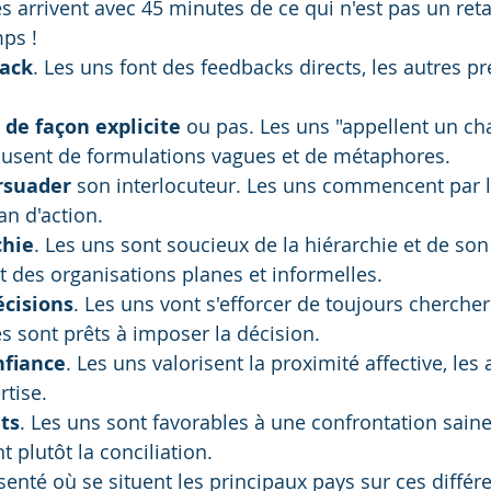
s arrivent avec 45 minutes de ce qui n'est pas un ret
ps !
ack
. Les uns font des feedbacks directs, les autres pr
e façon explicite
 ou pas. Les uns "appellent un cha
 usent de formulations vagues et de métaphores.
rsuader
 son interlocuteur. Les uns commencent par l
an d'action. 
chie
. Les uns sont soucieux de la hiérarchie et de son
t des organisations planes et informelles.
écisions
. Les uns vont s'efforcer de toujours chercher
s sont prêts à imposer la décision. 
nfiance
. Les uns valorisent la proximité affective, les 
rtise.
its
. Les uns sont favorables à une confrontation saine 
t plutôt la conciliation.
senté où se situent les principaux pays sur ces différe