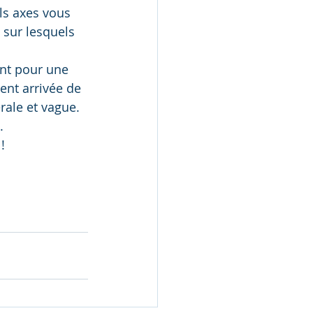
ls axes vous 
 sur lesquels 
ent pour une 
ent arrivée de 
ale et vague. 
.
!