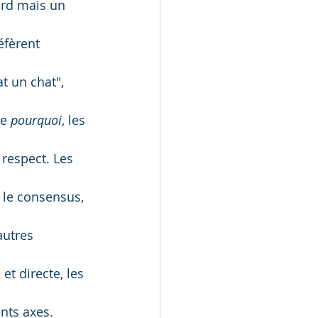
ard mais un 
éfèrent 
t un chat", 
e 
pourquoi
, les 
 respect. Les 
 le consensus, 
autres 
et directe, les 
nts axes. 