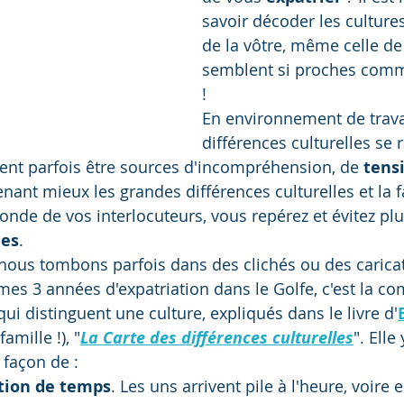
savoir décoder les cultures
de la vôtre, même celle de
semblent si proches comm
! 
En environnement de travai
différences culturelles se 
ent parfois être sources d'incompréhension, de 
tens
enant mieux les grandes différences culturelles et la 
nde de vos interlocuteurs, vous repérez et évitez plu
ues
. 
ous tombons parfois dans des clichés ou des caricat
es 3 années d'expatriation dans le Golfe, c'est la c
qui distinguent une culture, expliqués dans le livre d'
amille !), "
La Carte des différences culturelles
". Elle
 façon de :
tion de temps
. Les uns arrivent pile à l'heure, voire 