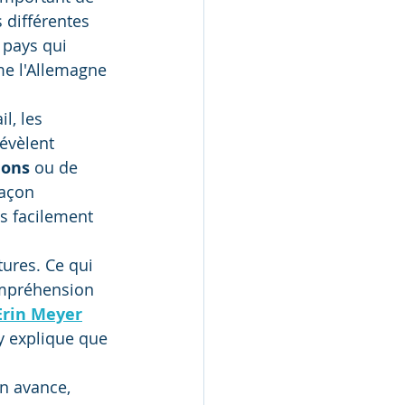
 différentes 
 pays qui 
e l'Allemagne 
l, les 
révèlent 
ions
 ou de 
façon 
s facilement 
ures. Ce qui 
ompréhension 
Erin Meyer
 y explique que 
en avance, 