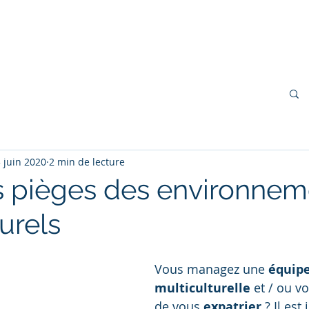
cueil
À propos
Blog
Coaching
 juin 2020
2 min de lecture
es pièges des environnem
urels
Vous managez une 
équipe
multiculturelle
 et / ou v
de vous 
expatrier
 ? Il es